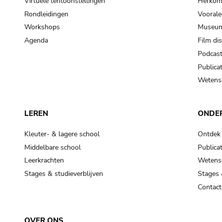
Virtuele tentoonstellingen
Herkoms
Rondleidingen
Voorale
Workshops
Museum
Agenda
Film di
Podcas
Publicat
Wetensc
LEREN
ONDE
Kleuter- & lagere school
Ontdek
Middelbare school
Publicat
Leerkrachten
Wetensc
Stages & studieverblijven
Stages 
Contact
OVER ONS