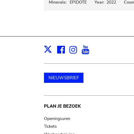
Minerals:
EPIDOTE
Year:
2022
Count
Facebook
Instagram
Youtube
Print
X
NIEUWSBRIEF
Main
PLAN JE BEZOEK
navigation
Openingsuren
Tickets