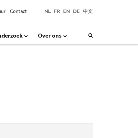
uur
Contact
NL
FR
EN
DE
中文
nderzoek
Over ons
Search