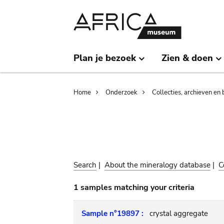
Skip
Skip
to
to
main
search
content
Plan je bezoek
Zien & doen
Breadcrumb
Home
Onderzoek
Collecties, archieven en 
Search
|
About the mineralogy database
|
C
1 samples matching your criteria
Sample n°19897 :
crystal aggregate