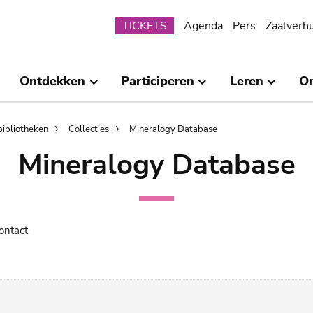
Submenu
TICKETS
Agenda
Pers
Zaalverh
Ontdekken
Participeren
Leren
O
bibliotheken
Collecties
Mineralogy Database
Mineralogy Database
ontact