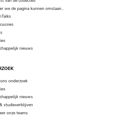
t van de collecties
er we de pagina kunnen omslaan…
Talks
scussies
ts
ies
happelijk nieuws
RZOEK
 ons onderzoek
ies
happelijk nieuws
& studieverblijven
eer onze teams