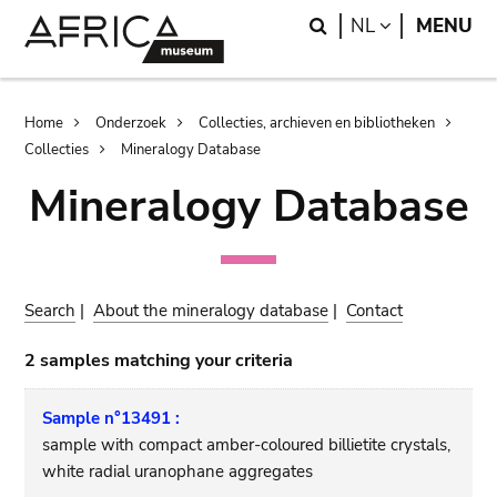
Skip
Skip
Search
LANGUAGE
NL
MENU
to
to
main
search
content
Breadcrumb
Home
Onderzoek
Collecties, archieven en bibliotheken
Collecties
Mineralogy Database
Mineralogy Database
Search
|
About the mineralogy database
|
Contact
2 samples matching your criteria
Sample n°13491 :
sample with compact amber-coloured billietite crystals,
white radial uranophane aggregates