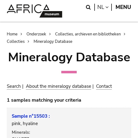
Skip
Skip
Search
LANGUAGE
NL
MENU
to
to
main
search
content
Breadcrumb
Home
Onderzoek
Collecties, archieven en bibliotheken
Collecties
Mineralogy Database
Mineralogy Database
Search
|
About the mineralogy database
|
Contact
1 samples matching your criteria
Sample n°15503 :
pink, hyaline
Minerals: