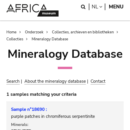
Skip
Skip
Search
LANGUAGE
NL
MENU
to
to
main
search
content
Breadcrumb
Home
Onderzoek
Collecties, archieven en bibliotheken
Collecties
Mineralogy Database
Mineralogy Database
Search
|
About the mineralogy database
|
Contact
1 samples matching your criteria
Sample n°18690 :
purple patches in chromiferous serpentinite
Minerals: