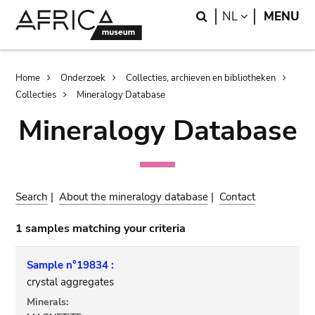
Skip
Skip
Search
LANGUAGE
NL
MENU
to
to
main
search
content
Breadcrumb
Home
Onderzoek
Collecties, archieven en bibliotheken
Collecties
Mineralogy Database
Mineralogy Database
Search
|
About the mineralogy database
|
Contact
1 samples matching your criteria
Sample n°19834 :
crystal aggregates
Minerals: