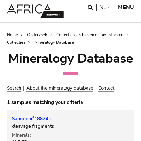
Skip
Skip
Search
LANGUAGE
NL
MENU
to
to
main
search
content
Breadcrumb
Home
Onderzoek
Collecties, archieven en bibliotheken
Collecties
Mineralogy Database
Mineralogy Database
Search
|
About the mineralogy database
|
Contact
1 samples matching your criteria
Sample n°18824 :
cleavage fragments
Minerals: