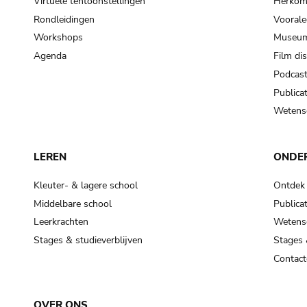
Virtuele tentoonstellingen
Herkoms
Rondleidingen
Voorale
Workshops
Museum
Agenda
Film di
Podcas
Publicat
Wetensc
LEREN
ONDE
Kleuter- & lagere school
Ontdek
Middelbare school
Publicat
Leerkrachten
Wetensc
Stages & studieverblijven
Stages 
Contact
OVER ONS