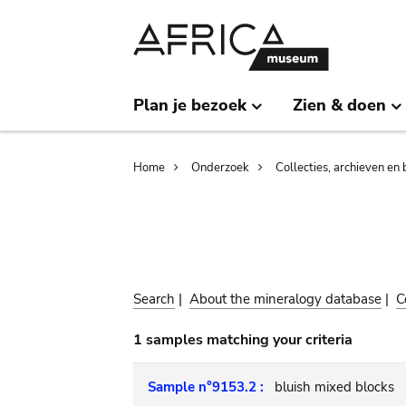
Skip
Skip
to
to
main
search
content
Plan je bezoek
Zien & doen
Breadcrumb
Home
Onderzoek
Collecties, archieven en 
Search
|
About the mineralogy database
|
C
1 samples matching your criteria
Sample n°9153.2 :
bluish mixed blocks