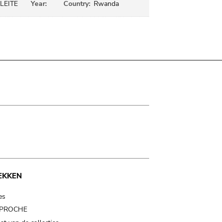
LEITE
Year:
Country:
Rwanda
EKKEN
es
t PROCHE