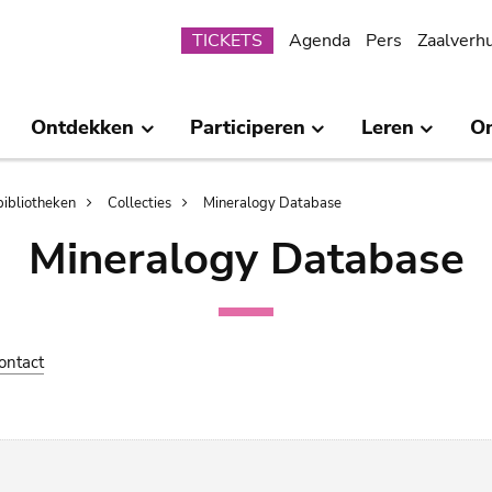
Submenu
TICKETS
Agenda
Pers
Zaalverh
Ontdekken
Participeren
Leren
O
bibliotheken
Collecties
Mineralogy Database
Mineralogy Database
ontact