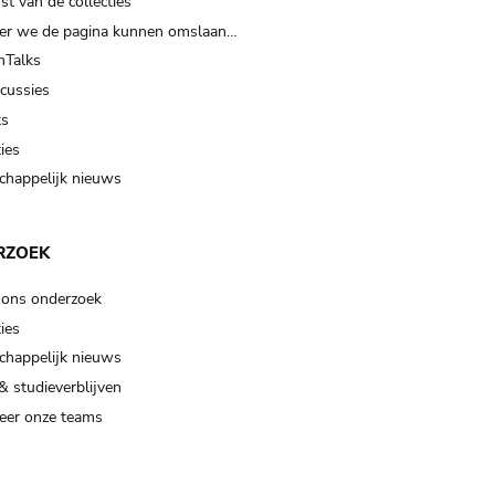
t van de collecties
er we de pagina kunnen omslaan…
Talks
scussies
ts
ies
happelijk nieuws
RZOEK
 ons onderzoek
ies
happelijk nieuws
& studieverblijven
eer onze teams