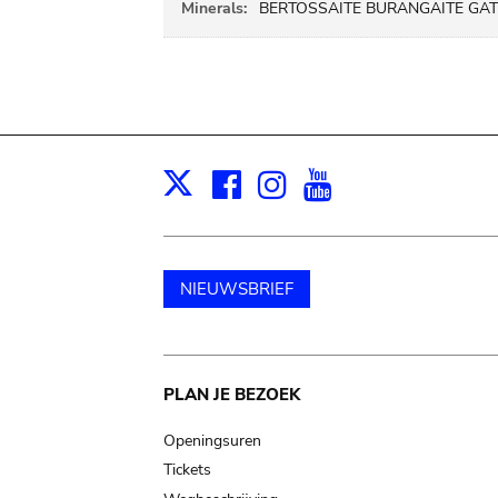
Minerals:
BERTOSSAITE BURANGAITE GATU
Facebook
Instagram
Youtube
Print
X
NIEUWSBRIEF
Main
PLAN JE BEZOEK
navigation
Openingsuren
Tickets