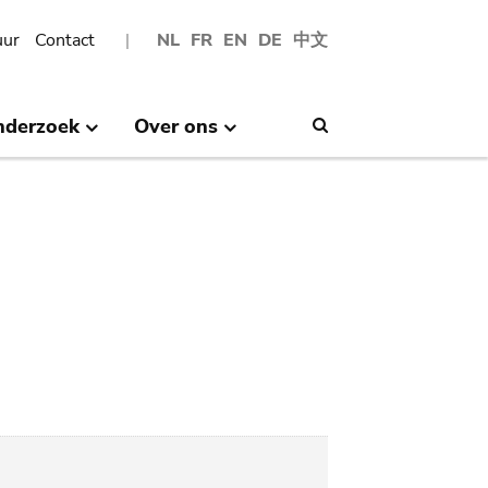
uur
Contact
NL
FR
EN
DE
中文
nderzoek
Over ons
Search