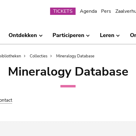
Submenu
TICKETS
Agenda
Pers
Zaalverh
Ontdekken
Participeren
Leren
O
bibliotheken
Collecties
Mineralogy Database
Mineralogy Database
ontact