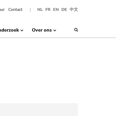
uur
Contact
NL
FR
EN
DE
中文
nderzoek
Over ons
Search