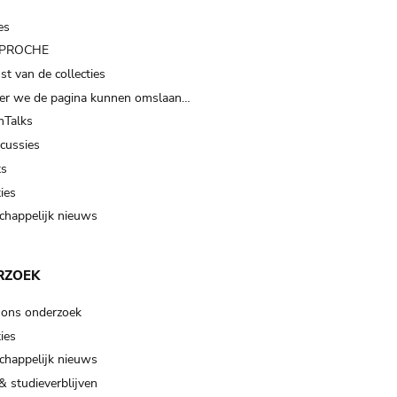
es
t PROCHE
t van de collecties
er we de pagina kunnen omslaan…
Talks
scussies
ts
ies
happelijk nieuws
RZOEK
 ons onderzoek
ies
happelijk nieuws
& studieverblijven