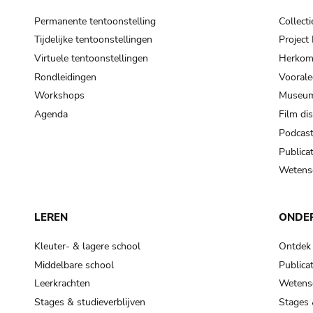
Permanente tentoonstelling
Collecti
Tijdelijke tentoonstellingen
Projec
Virtuele tentoonstellingen
Herkoms
Rondleidingen
Voorale
Workshops
Museum
Agenda
Film di
Podcas
Publicat
Wetensc
LEREN
ONDE
Kleuter- & lagere school
Ontdek
Middelbare school
Publicat
Leerkrachten
Wetensc
Stages & studieverblijven
Stages 