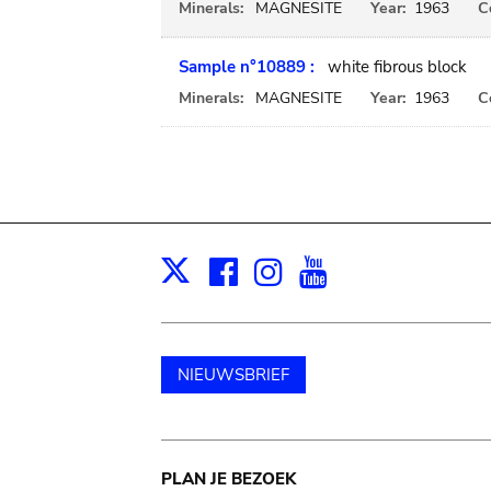
Minerals:
MAGNESITE
Year:
1963
C
Sample n°10889 :
white fibrous block
Minerals:
MAGNESITE
Year:
1963
C
Facebook
Instagram
Youtube
Print
X
NIEUWSBRIEF
Main
PLAN JE BEZOEK