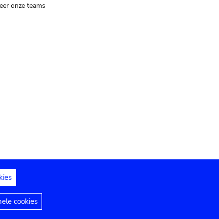
eer onze teams
kies
dedelingen
Toegankelijkheidsverklaring
nele cookies