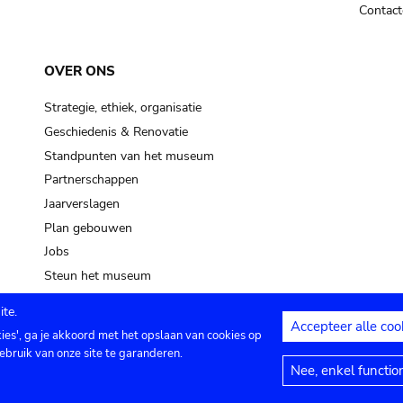
Contact
OVER ONS
Strategie, ethiek, organisatie
Geschiedenis & Renovatie
Standpunten van het museum
Partnerschappen
Jaarverslagen
Plan gebouwen
Jobs
Steun het museum
te.
Accepteer alle coo
kies', ga je akkoord met het opslaan van cookies op
ontact
Privacy instellingen
Juridische me
ebruik van onze site te garanderen.
Nee, enkel functio