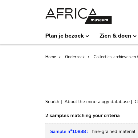
Skip
Skip
to
to
main
search
content
Plan je bezoek
Zien & doen
Breadcrumb
Home
Onderzoek
Collecties, archieven en 
Search
|
About the mineralogy database
|
C
2 samples matching your criteria
Sample n°10888 :
fine-grained material