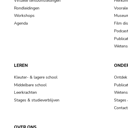
Virtuele tentoonstellingen
Herkoms
Rondleidingen
Voorale
Workshops
Museum
Agenda
Film di
Podcas
Publicat
Wetensc
LEREN
ONDE
Kleuter- & lagere school
Ontdek
Middelbare school
Publicat
Leerkrachten
Wetensc
Stages & studieverblijven
Stages 
Contact
OVER ONS