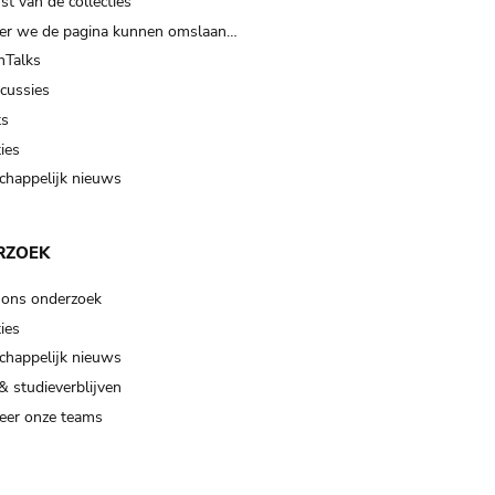
t van de collecties
er we de pagina kunnen omslaan…
Talks
scussies
ts
ies
happelijk nieuws
RZOEK
 ons onderzoek
ies
happelijk nieuws
& studieverblijven
eer onze teams