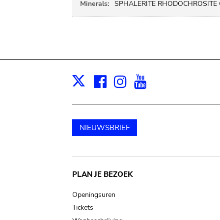
Minerals:
SPHALERITE RHODOCHROSITE
Facebook
Instagram
Youtube
Print
X
NIEUWSBRIEF
Main
PLAN JE BEZOEK
navigation
Openingsuren
Tickets