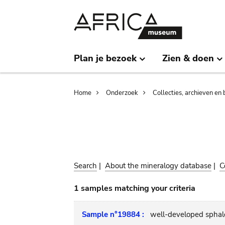
Skip
Skip
to
to
main
search
content
Plan je bezoek
Zien & doen
Breadcrumb
Home
Onderzoek
Collecties, archieven en 
Search
|
About the mineralogy database
|
C
1 samples matching your criteria
Sample n°19884 :
well-developed sphaler