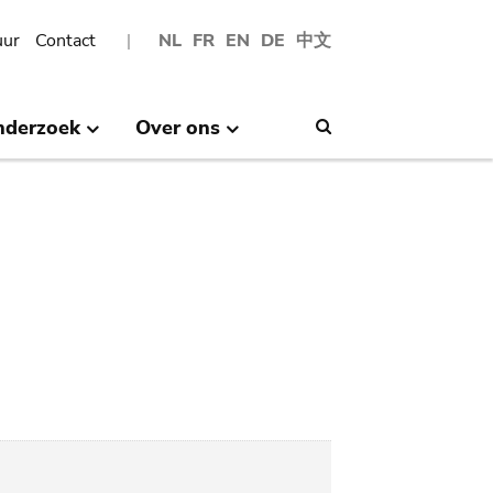
uur
Contact
NL
FR
EN
DE
中文
nderzoek
Over ons
Search