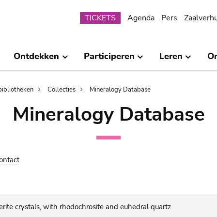
Submenu
TICKETS
Agenda
Pers
Zaalverh
Ontdekken
Participeren
Leren
O
bibliotheken
Collecties
Mineralogy Database
Mineralogy Database
ontact
ite crystals, with rhodochrosite and euhedral quartz