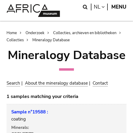
Skip
Skip
Search
LANGUAGE
NL
MENU
to
to
main
search
content
Breadcrumb
Home
Onderzoek
Collecties, archieven en bibliotheken
Collecties
Mineralogy Database
Mineralogy Database
Search
|
About the mineralogy database
|
Contact
1 samples matching your criteria
Sample n°19588 :
coating
Minerals: