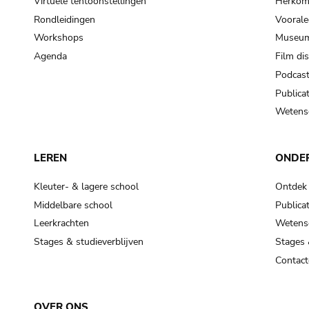
Virtuele tentoonstellingen
Herkoms
Rondleidingen
Voorale
Workshops
Museum
Agenda
Film di
Podcas
Publicat
Wetensc
LEREN
ONDE
Kleuter- & lagere school
Ontdek
Middelbare school
Publicat
Leerkrachten
Wetensc
Stages & studieverblijven
Stages 
Contact
OVER ONS