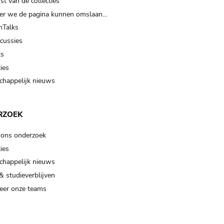
t van de collecties
er we de pagina kunnen omslaan…
Talks
scussies
ts
ies
happelijk nieuws
RZOEK
 ons onderzoek
ies
happelijk nieuws
& studieverblijven
eer onze teams