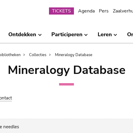
Submenu
TICKETS
Agenda
Pers
Zaalverh
Ontdekken
Participeren
Leren
O
bibliotheken
Collecties
Mineralogy Database
Mineralogy Database
ontact
ue needles