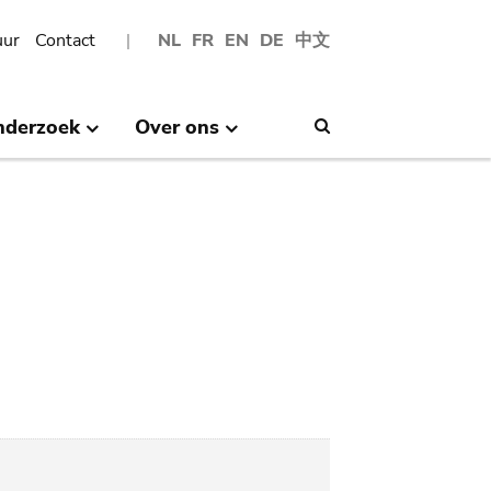
uur
Contact
NL
FR
EN
DE
中文
nderzoek
Over ons
Search