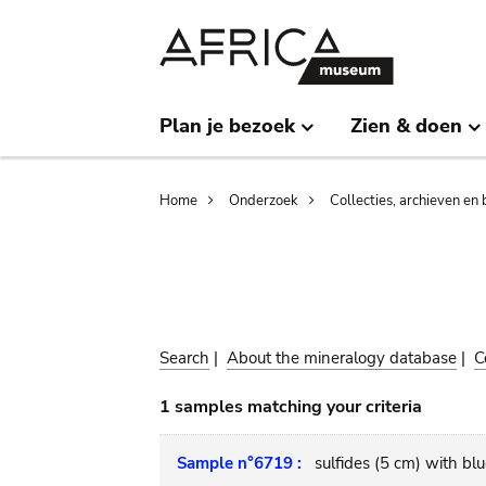
Skip
Skip
to
to
main
search
content
Plan je bezoek
Zien & doen
Breadcrumb
Home
Onderzoek
Collecties, archieven en 
Search
|
About the mineralogy database
|
C
1 samples matching your criteria
Sample n°6719 :
sulfides (5 cm) with bl