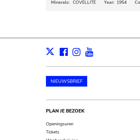
Minerals:
COVELLITE
Year:
1954
Co
Facebook
Instagram
Youtube
Print
X
NIEUWSBRIEF
Main
PLAN JE BEZOEK
navigation
Openingsuren
Tickets