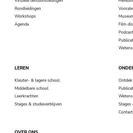
Virtuele tentoonstellingen
Herkoms
Rondleidingen
Voorale
Workshops
Museum
Agenda
Film di
Podcas
Publicat
Wetensc
LEREN
ONDE
Kleuter- & lagere school
Ontdek
Middelbare school
Publicat
Leerkrachten
Wetensc
Stages & studieverblijven
Stages 
Contact
OVER ONS