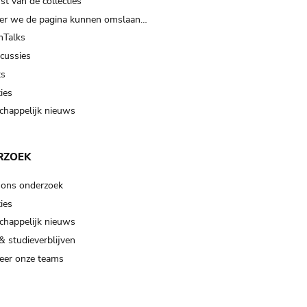
t van de collecties
er we de pagina kunnen omslaan…
Talks
scussies
ts
ies
happelijk nieuws
RZOEK
 ons onderzoek
ies
happelijk nieuws
& studieverblijven
eer onze teams