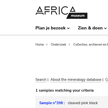
Skip
Skip
to
to
main
search
content
Plan je bezoek
Zien & doen
Breadcrumb
Home
Onderzoek
Collecties, archieven en 
Search
|
About the mineralogy database
|
C
1 samples matching your criteria
Sample n°398 :
cleaved pink block