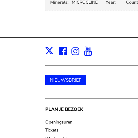
Minerals:
MICROCLINE
Year:
Count
Facebook
Instagram
Youtube
Print
X
NIEUWSBRIEF
Main
PLAN JE BEZOEK
navigation
Openingsuren
Tickets