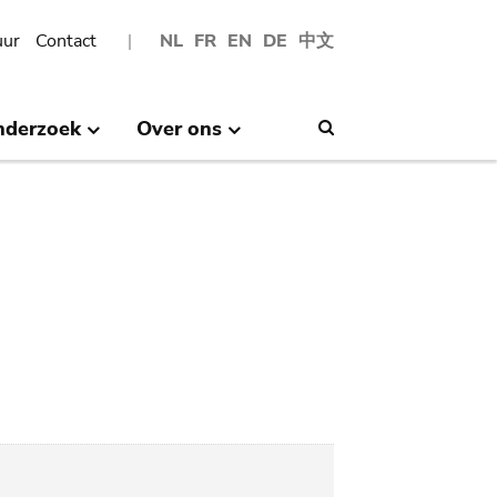
uur
Contact
NL
FR
EN
DE
中文
nderzoek
Over ons
Search