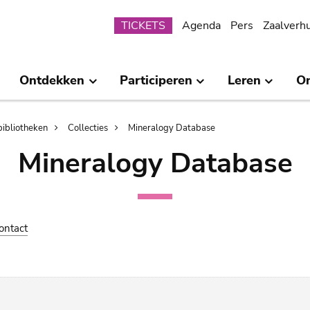
Submenu
TICKETS
Agenda
Pers
Zaalverh
Ontdekken
Participeren
Leren
O
bibliotheken
Collecties
Mineralogy Database
Mineralogy Database
ontact