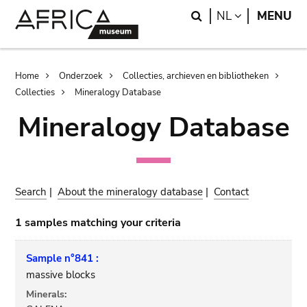
Skip
Skip
Search
LANGUAGE
NL
MENU
to
to
main
search
content
Breadcrumb
Home
Onderzoek
Collecties, archieven en bibliotheken
Collecties
Mineralogy Database
Mineralogy Database
Search
|
About the mineralogy database
|
Contact
1 samples matching your criteria
Sample n°841 :
massive blocks
Minerals: