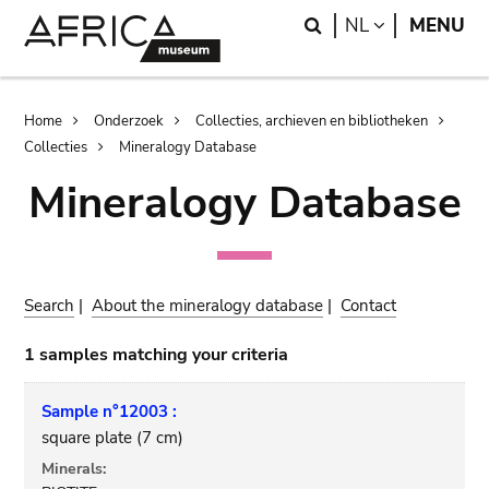
Skip
Skip
Search
LANGUAGE
NL
MENU
to
to
main
search
content
Breadcrumb
Home
Onderzoek
Collecties, archieven en bibliotheken
Collecties
Mineralogy Database
Mineralogy Database
Search
|
About the mineralogy database
|
Contact
1 samples matching your criteria
Sample n°12003 :
square plate (7 cm)
Minerals: