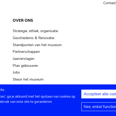
Contact
OVER ONS
Strategie, ethiek, organisatie
Geschiedenis & Renovatie
Standpunten van het museum
Partnerschappen
Jaarverslagen
Plan gebouwen
Jobs
Steun het museum
te.
Accepteer alle coo
kies', ga je akkoord met het opslaan van cookies op
ontact
Privacy instellingen
Juridische me
ebruik van onze site te garanderen.
Nee, enkel functio