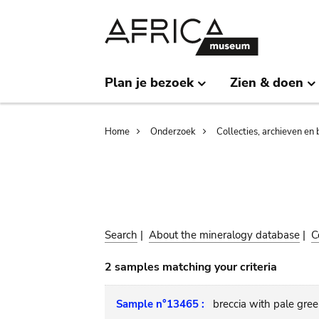
Skip
Skip
to
to
main
search
content
Plan je bezoek
Zien & doen
Breadcrumb
Home
Onderzoek
Collecties, archieven en 
Search
|
About the mineralogy database
|
C
2 samples matching your criteria
Sample n°13465 :
breccia with pale gree