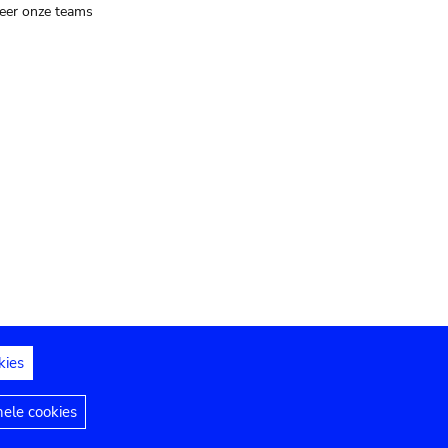
eer onze teams
kies
dedelingen
Toegankelijkheidsverklaring
nele cookies