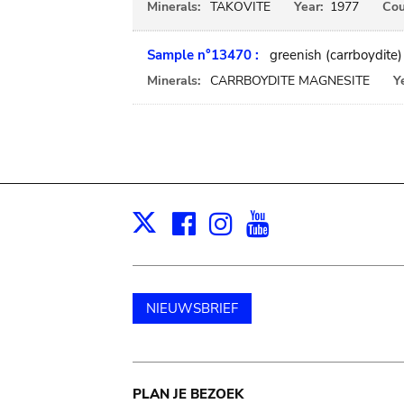
Minerals:
TAKOVITE
Year:
1977
Cou
Sample n°13470 :
greenish (carrboydite)
Minerals:
CARRBOYDITE MAGNESITE
Y
Facebook
Instagram
Youtube
Print
X
NIEUWSBRIEF
Main
PLAN JE BEZOEK