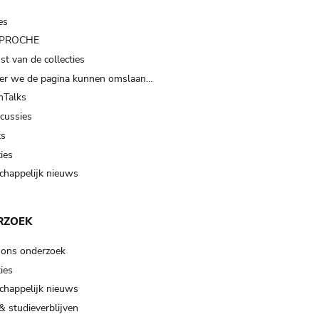
es
t PROCHE
t van de collecties
er we de pagina kunnen omslaan…
Talks
scussies
ts
ies
happelijk nieuws
RZOEK
 ons onderzoek
ies
happelijk nieuws
& studieverblijven