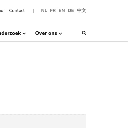
uur
Contact
NL
FR
EN
DE
中文
nderzoek
Over ons
Search