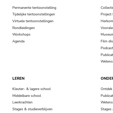
Permanente tentoonstelling
Collecti
Tijdelijke tentoonstellingen
Projec
Virtuele tentoonstellingen
Herkoms
Rondleidingen
Voorale
Workshops
Museum
Agenda
Film di
Podcas
Publicat
Wetensc
LEREN
ONDE
Kleuter- & lagere school
Ontdek
Middelbare school
Publicat
Leerkrachten
Wetensc
Stages & studieverblijven
Stages 