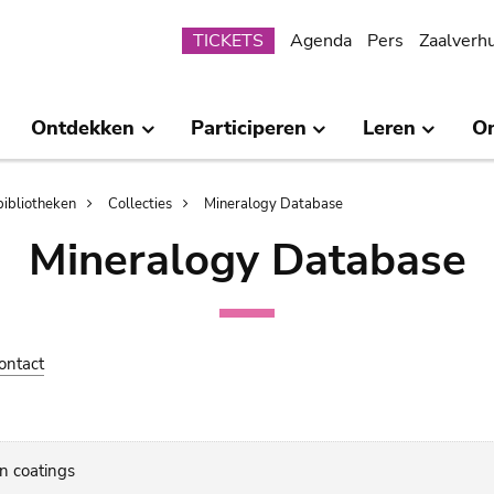
Submenu
TICKETS
Agenda
Pers
Zaalverh
Ontdekken
Participeren
Leren
O
bibliotheken
Collecties
Mineralogy Database
Mineralogy Database
ontact
n coatings