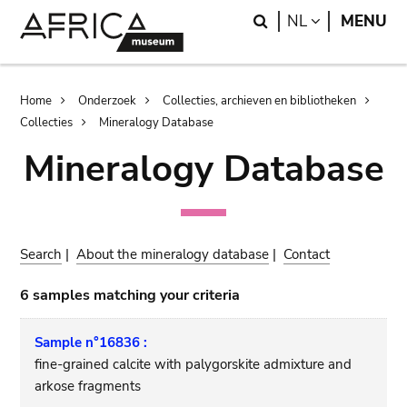
Skip
Skip
Search
LANGUAGE
NL
MENU
to
to
main
search
content
Breadcrumb
Home
Onderzoek
Collecties, archieven en bibliotheken
Collecties
Mineralogy Database
Mineralogy Database
Search
|
About the mineralogy database
|
Contact
6 samples matching your criteria
Sample n°16836 :
fine-grained calcite with palygorskite admixture and
arkose fragments