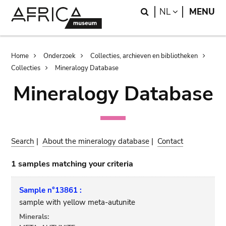
Skip
Skip
Search
LANGUAGE
NL
MENU
to
to
main
search
content
Breadcrumb
Home
Onderzoek
Collecties, archieven en bibliotheken
Collecties
Mineralogy Database
Mineralogy Database
Search
|
About the mineralogy database
|
Contact
1 samples matching your criteria
Sample n°13861 :
sample with yellow meta-autunite
Minerals: