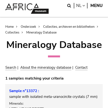
Skip
Skip
Search
LANGUAGE
NL
MENU
to
to
main
search
content
Breadcrumb
Home
Onderzoek
Collecties, archieven en bibliotheken
Collecties
Mineralogy Database
Mineralogy Database
Search
|
About the mineralogy database
|
Contact
1 samples matching your criteria
Sample n°13372 :
sample with isolated meta-uranocircite crystals (7 mm)
Minerals: