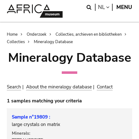
Skip
Skip
Search
LANGUAGE
NL
MENU
to
to
main
search
content
Breadcrumb
Home
Onderzoek
Collecties, archieven en bibliotheken
Collecties
Mineralogy Database
Mineralogy Database
Search
|
About the mineralogy database
|
Contact
1 samples matching your criteria
Sample n°19809 :
large crystals on matrix
Minerals: