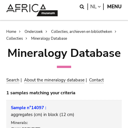
Skip
Skip
Search
LANGUAGE
NL
MENU
to
to
main
search
content
Breadcrumb
Home
Onderzoek
Collecties, archieven en bibliotheken
Collecties
Mineralogy Database
Mineralogy Database
Search
|
About the mineralogy database
|
Contact
1 samples matching your criteria
Sample n°14097 :
aggregates (cm) in block (12 cm)
Minerals: