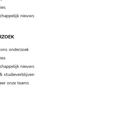
ies
happelijk nieuws
RZOEK
 ons onderzoek
ies
happelijk nieuws
& studieverblijven
eer onze teams