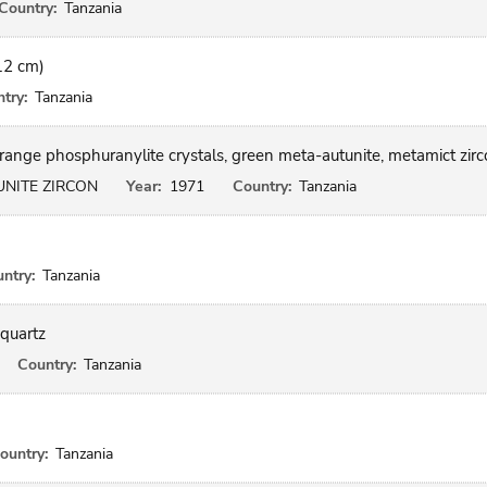
Country:
Tanzania
12 cm)
try:
Tanzania
range phosphuranylite crystals, green meta-autunite, metamict zirc
NITE ZIRCON
Year:
1971
Country:
Tanzania
ntry:
Tanzania
 quartz
Country:
Tanzania
ountry:
Tanzania