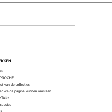
EKKEN
es
t PROCHE
t van de collecties
er we de pagina kunnen omslaan…
Talks
scussies
ts