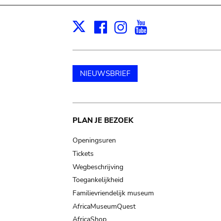
Facebook
Instagram
Youtube
Print
X
NIEUWSBRIEF
Main
PLAN JE BEZOEK
navigation
Openingsuren
Tickets
Wegbeschrijving
Toegankelijkheid
Familievriendelijk museum
AfricaMuseumQuest
AfricaShop