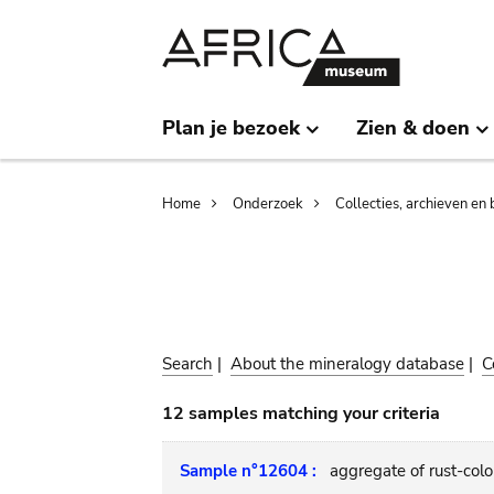
Skip
Skip
to
to
main
search
content
Plan je bezoek
Zien & doen
Breadcrumb
Home
Onderzoek
Collecties, archieven en 
Search
|
About the mineralogy database
|
C
12 samples matching your criteria
Sample n°12604 :
aggregate of rust-colo