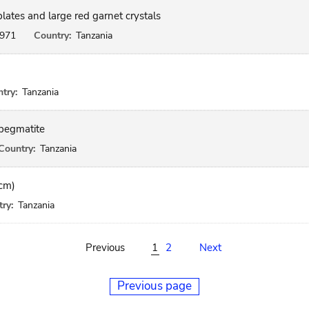
plates and large red garnet crystals
971
Country:
Tanzania
)
try:
Tanzania
 pegmatite
Country:
Tanzania
 cm)
ry:
Tanzania
Previous
1
2
Next
Previous page