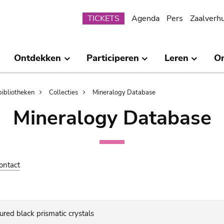
Submenu
TICKETS
Agenda
Pers
Zaalverh
Ontdekken
Participeren
Leren
O
bibliotheken
Collecties
Mineralogy Database
Mineralogy Database
ontact
ured black prismatic crystals