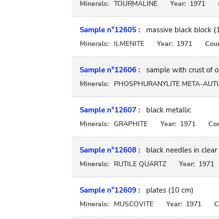
Minerals:
TOURMALINE
Year:
1971
Sample n°12605 :
massive black block (
Minerals:
ILMENITE
Year:
1971
Coun
Sample n°12606 :
sample with crust of o
Minerals:
PHOSPHURANYLITE META-AUTU
Sample n°12607 :
black metallic
Minerals:
GRAPHITE
Year:
1971
Cou
Sample n°12608 :
black needles in clear
Minerals:
RUTILE QUARTZ
Year:
1971
Sample n°12609 :
plates (10 cm)
Minerals:
MUSCOVITE
Year:
1971
C