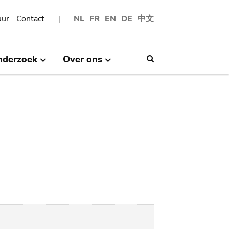
uur
Contact
NL
FR
EN
DE
中文
nderzoek
Over ons
Search