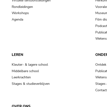
Virtuele tentoonstellingen
Herkoms
Rondleidingen
Voorale
Workshops
Museum
Agenda
Film di
Podcas
Publicat
Wetensc
LEREN
ONDE
Kleuter- & lagere school
Ontdek
Middelbare school
Publicat
Leerkrachten
Wetensc
Stages & studieverblijven
Stages 
Contact
OVER ONS