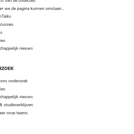
t van de collecties
er we de pagina kunnen omslaan…
Talks
scussies
ts
ies
happelijk nieuws
RZOEK
 ons onderzoek
ies
happelijk nieuws
& studieverblijven
eer onze teams