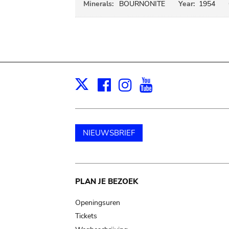
Minerals:
BOURNONITE
Year:
1954
Facebook
Instagram
Youtube
Print
X
NIEUWSBRIEF
Main
PLAN JE BEZOEK
navigation
Openingsuren
Tickets