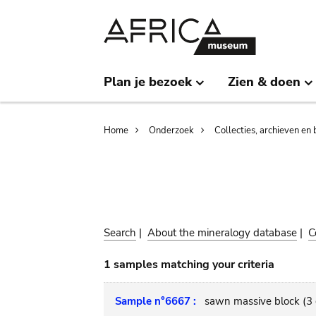
Skip
Skip
to
to
main
search
content
Plan je bezoek
Zien & doen
Breadcrumb
Home
Onderzoek
Collecties, archieven en 
Search
|
About the mineralogy database
|
C
1 samples matching your criteria
Sample n°6667 :
sawn massive block (3