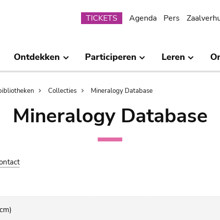
Submenu
TICKETS
Agenda
Pers
Zaalverh
Ontdekken
Participeren
Leren
O
bibliotheken
Collecties
Mineralogy Database
Mineralogy Database
ontact
 cm)