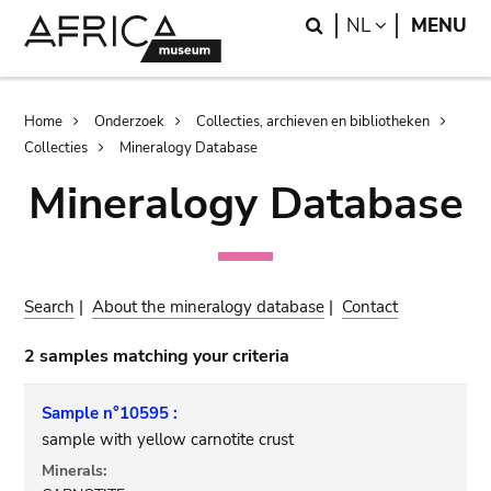
Skip
Skip
Search
LANGUAGE
NL
MENU
to
to
main
search
content
Breadcrumb
Home
Onderzoek
Collecties, archieven en bibliotheken
Collecties
Mineralogy Database
Mineralogy Database
Search
|
About the mineralogy database
|
Contact
2 samples matching your criteria
Sample n°10595 :
sample with yellow carnotite crust
Minerals: