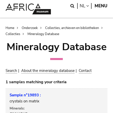
Skip
Skip
Search
LANGUAGE
NL
MENU
to
to
main
search
content
Breadcrumb
Home
Onderzoek
Collecties, archieven en bibliotheken
Collecties
Mineralogy Database
Mineralogy Database
Search
|
About the mineralogy database
|
Contact
1 samples matching your criteria
Sample n°19893 :
crystals on matrix
Minerals: