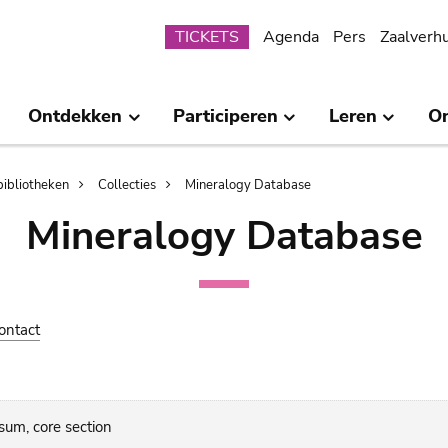
Submenu
TICKETS
Agenda
Pers
Zaalverh
Ontdekken
Participeren
Leren
O
bibliotheken
Collecties
Mineralogy Database
Mineralogy Database
ontact
sum, core section