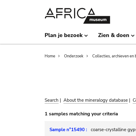
Skip
Skip
to
to
main
search
content
Plan je bezoek
Zien & doen
Breadcrumb
Home
Onderzoek
Collecties, archieven en 
Search
|
About the mineralogy database
|
C
1 samples matching your criteria
Sample n°15490 :
coarse-crystalline gyp