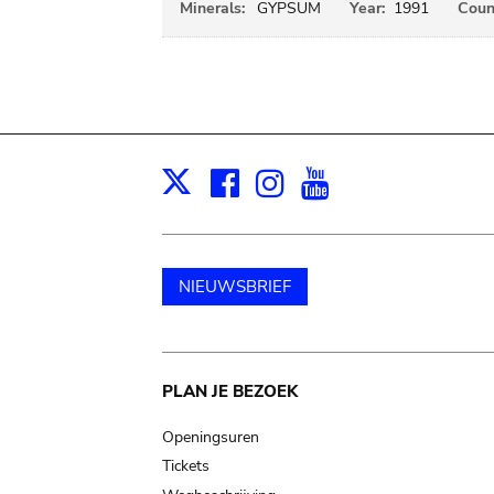
Minerals:
GYPSUM
Year:
1991
Coun
Facebook
Instagram
Youtube
Print
X
NIEUWSBRIEF
Main
PLAN JE BEZOEK
navigation
Openingsuren
Tickets