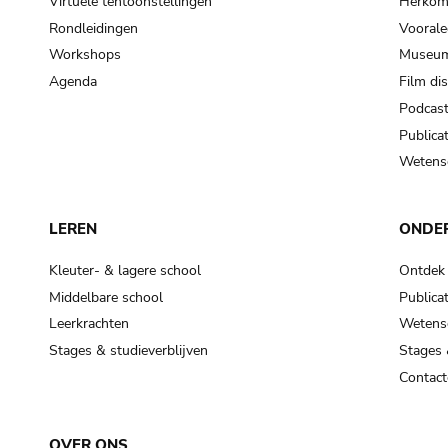
Virtuele tentoonstellingen
Herkoms
Rondleidingen
Voorale
Workshops
Museum
Agenda
Film di
Podcas
Publicat
Wetensc
LEREN
ONDE
Kleuter- & lagere school
Ontdek
Middelbare school
Publicat
Leerkrachten
Wetensc
Stages & studieverblijven
Stages 
Contact
OVER ONS