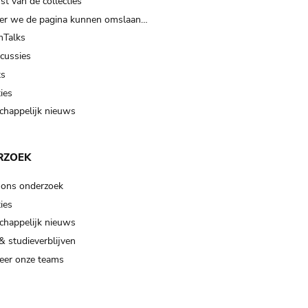
t van de collecties
er we de pagina kunnen omslaan…
Talks
scussies
ts
ies
happelijk nieuws
RZOEK
 ons onderzoek
ies
happelijk nieuws
& studieverblijven
eer onze teams