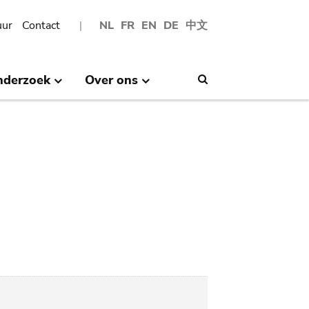
uur
Contact
NL
FR
EN
DE
中文
nderzoek
Over ons
Search