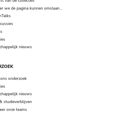
t van de collecties
er we de pagina kunnen omslaan…
Talks
scussies
ts
ies
happelijk nieuws
RZOEK
 ons onderzoek
ies
happelijk nieuws
& studieverblijven
eer onze teams