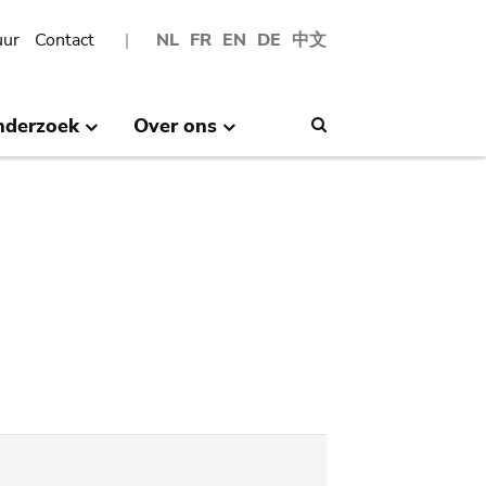
uur
Contact
NL
FR
EN
DE
中文
nderzoek
Over ons
Search