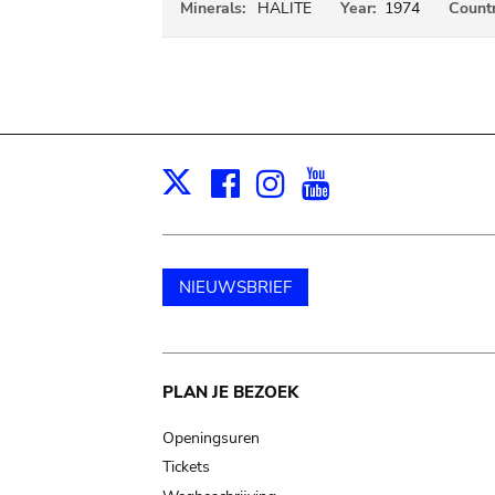
Minerals:
HALITE
Year:
1974
Countr
Facebook
Instagram
Youtube
Print
X
NIEUWSBRIEF
Main
PLAN JE BEZOEK
navigation
Openingsuren
Tickets