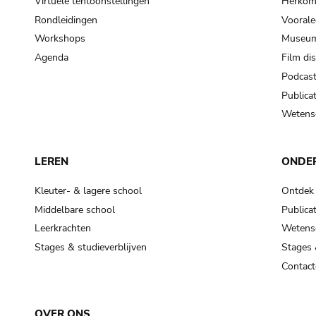
Virtuele tentoonstellingen
Herkoms
Rondleidingen
Voorale
Workshops
Museum
Agenda
Film di
Podcas
Publicat
Wetensc
LEREN
ONDE
Kleuter- & lagere school
Ontdek
Middelbare school
Publicat
Leerkrachten
Wetensc
Stages & studieverblijven
Stages 
Contact
OVER ONS