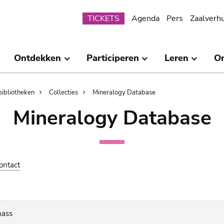
Submenu
TICKETS
Agenda
Pers
Zaalverh
Ontdekken
Participeren
Leren
O
bibliotheken
Collecties
Mineralogy Database
Mineralogy Database
ontact
mass