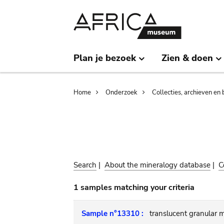
Skip
Skip
to
to
main
search
content
Plan je bezoek
Zien & doen
Breadcrumb
Home
Onderzoek
Collecties, archieven en 
Search
|
About the mineralogy database
|
C
1 samples matching your criteria
Sample n°13310 :
translucent granular 