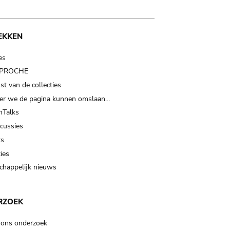
EKKEN
es
t PROCHE
t van de collecties
er we de pagina kunnen omslaan…
Talks
scussies
ts
ies
happelijk nieuws
RZOEK
 ons onderzoek