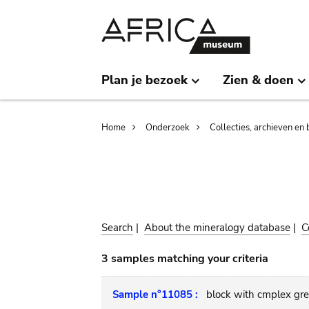
Skip
Skip
to
to
main
search
content
Plan je bezoek
Zien & doen
Breadcrumb
Home
Onderzoek
Collecties, archieven en 
Search
|
About the mineralogy database
|
C
3 samples matching your criteria
Sample n°11085 :
block with cmplex gre