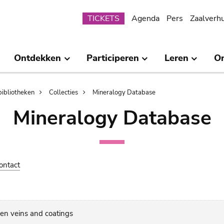
Submenu
TICKETS
Agenda
Pers
Zaalverh
Ontdekken
Participeren
Leren
O
bibliotheken
Collecties
Mineralogy Database
Mineralogy Database
ontact
en veins and coatings