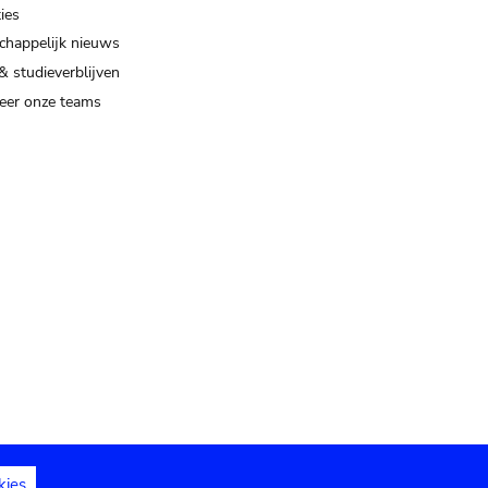
ies
happelijk nieuws
& studieverblijven
eer onze teams
kies