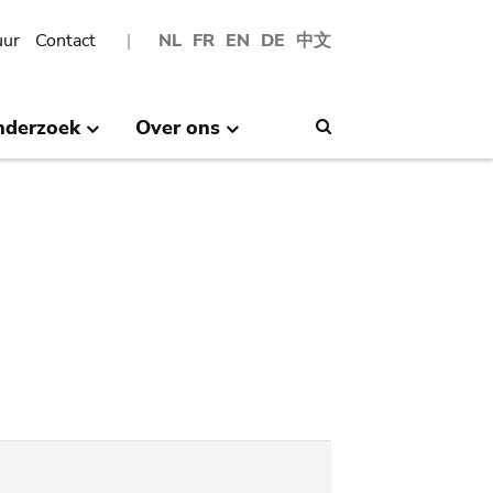
uur
Contact
NL
FR
EN
DE
中文
nderzoek
Over ons
Search