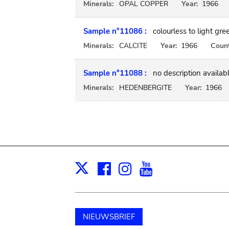
Minerals:
OPAL COPPER
Year:
1966
Sample n°11086 :
colourless to light gr
Minerals:
CALCITE
Year:
1966
Count
Sample n°11088 :
no description availab
Minerals:
HEDENBERGITE
Year:
1966
Facebook
Instagram
Youtube
Print
X
NIEUWSBRIEF