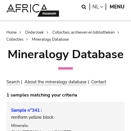
Skip
Skip
Search
LANGUAGE
NL
MENU
to
to
main
search
content
Breadcrumb
Home
Onderzoek
Collecties, archieven en bibliotheken
Collecties
Mineralogy Database
Mineralogy Database
Search
|
About the mineralogy database
|
Contact
1 samples matching your criteria
Sample n°341 :
reniform yellow block
Minerals: