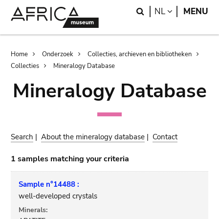
Skip
Skip
Search
LANGUAGE
NL
MENU
to
to
main
search
content
Breadcrumb
Home
Onderzoek
Collecties, archieven en bibliotheken
Collecties
Mineralogy Database
Mineralogy Database
Search
|
About the mineralogy database
|
Contact
1 samples matching your criteria
Sample n°14488 :
well-developed crystals
Minerals: