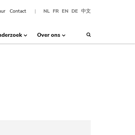
uur
Contact
NL
FR
EN
DE
中文
nderzoek
Over ons
Search