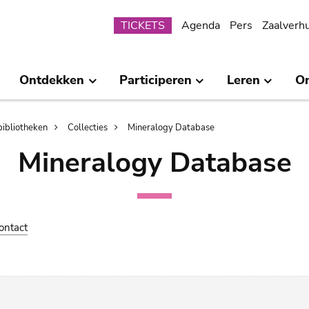
Submenu
TICKETS
Agenda
Pers
Zaalverh
Ontdekken
Participeren
Leren
O
bibliotheken
Collecties
Mineralogy Database
Mineralogy Database
ontact