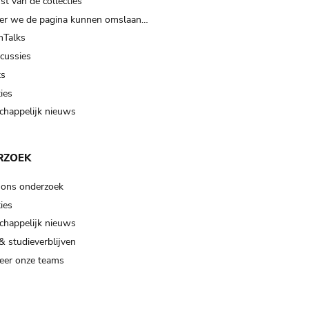
t van de collecties
er we de pagina kunnen omslaan…
Talks
scussies
ts
ies
happelijk nieuws
RZOEK
 ons onderzoek
ies
happelijk nieuws
& studieverblijven
eer onze teams