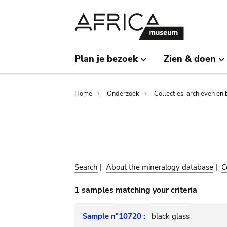
Skip
Skip
to
to
main
search
content
Plan je bezoek
Zien & doen
Breadcrumb
Home
Onderzoek
Collecties, archieven en 
Search
|
About the mineralogy database
|
C
1 samples matching your criteria
Sample n°10720 :
black glass