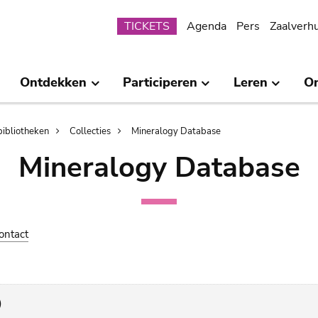
Submenu
TICKETS
Agenda
Pers
Zaalverh
Ontdekken
Participeren
Leren
O
bibliotheken
Collecties
Mineralogy Database
Mineralogy Database
ontact
)