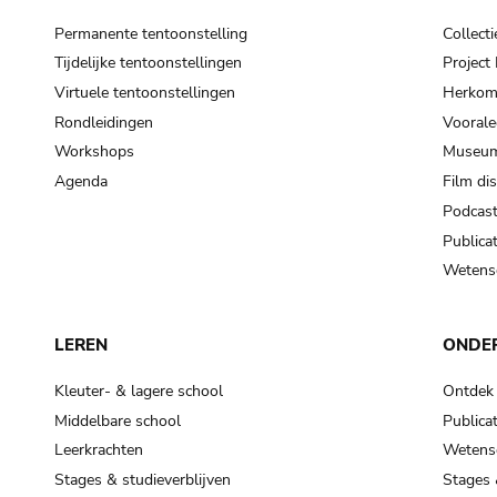
Permanente tentoonstelling
Collecti
Tijdelijke tentoonstellingen
Projec
Virtuele tentoonstellingen
Herkoms
Rondleidingen
Voorale
Workshops
Museum
Agenda
Film di
Podcas
Publicat
Wetensc
LEREN
ONDE
Kleuter- & lagere school
Ontdek
Middelbare school
Publicat
Leerkrachten
Wetensc
Stages & studieverblijven
Stages 