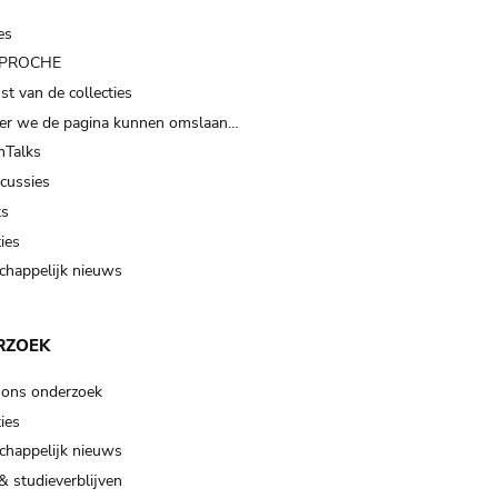
es
t PROCHE
t van de collecties
er we de pagina kunnen omslaan…
Talks
scussies
ts
ies
happelijk nieuws
RZOEK
 ons onderzoek
ies
happelijk nieuws
& studieverblijven