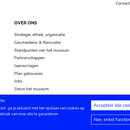
Contact
OVER ONS
Strategie, ethiek, organisatie
Geschiedenis & Renovatie
Standpunten van het museum
Partnerschappen
Jaarverslagen
Plan gebouwen
Jobs
Steun het museum
te.
Accepteer alle coo
kies', ga je akkoord met het opslaan van cookies op
ontact
Privacy instellingen
Juridische me
ebruik van onze site te garanderen.
Nee, enkel functio