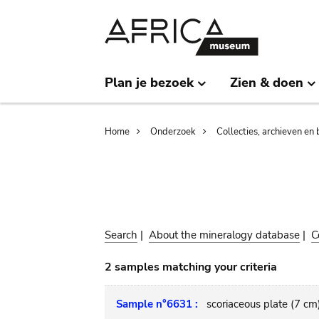
Skip
Skip
to
to
main
search
content
Plan je bezoek
Zien & doen
Breadcrumb
Home
Onderzoek
Collecties, archieven en 
Search
|
About the mineralogy database
|
C
2 samples matching your criteria
Sample n°6631 :
scoriaceous plate (7 cm