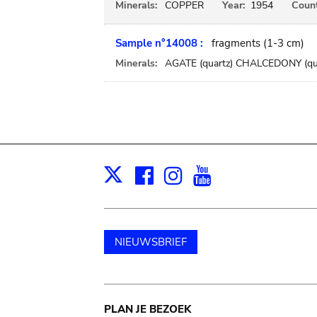
Minerals:
COPPER
Year:
1954
Count
Sample n°14008 :
fragments (1-3 cm)
Minerals:
AGATE (quartz) CHALCEDONY (qua
Facebook
Instagram
Youtube
Print
X
NIEUWSBRIEF
Main
PLAN JE BEZOEK