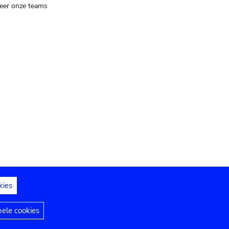
eer onze teams
kies
dedelingen
Toegankelijkheidsverklaring
nele cookies