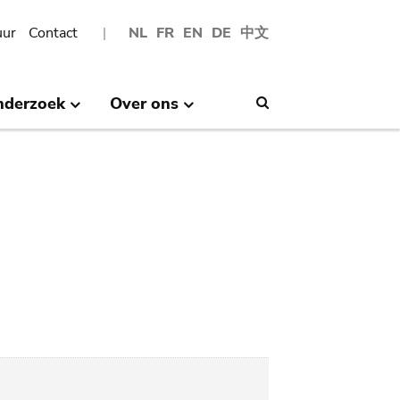
uur
Contact
NL
FR
EN
DE
中文
nderzoek
Over ons
Search