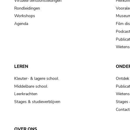
Virtuele tentoonstellingen
Herkoms
Rondleidingen
Voorale
Workshops
Museum
Agenda
Film di
Podcas
Publicat
Wetensc
LEREN
ONDE
Kleuter- & lagere school
Ontdek
Middelbare school
Publicat
Leerkrachten
Wetensc
Stages & studieverblijven
Stages 
Contact
OVER ONS