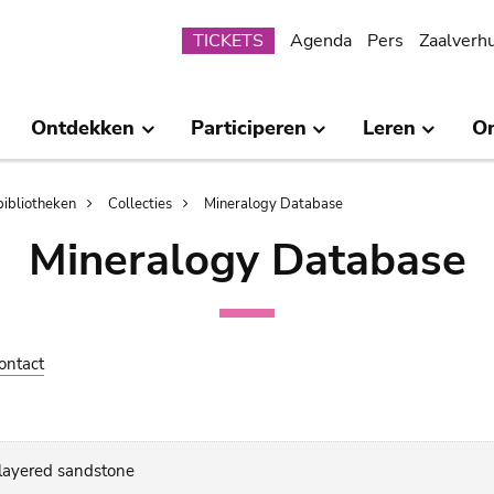
Submenu
TICKETS
Agenda
Pers
Zaalverh
Ontdekken
Participeren
Leren
O
bibliotheken
Collecties
Mineralogy Database
Mineralogy Database
ontact
 layered sandstone