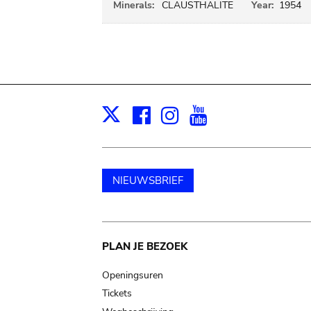
Minerals:
CLAUSTHALITE
Year:
1954
Facebook
Instagram
Youtube
Print
X
NIEUWSBRIEF
Main
PLAN JE BEZOEK
navigation
Openingsuren
Tickets