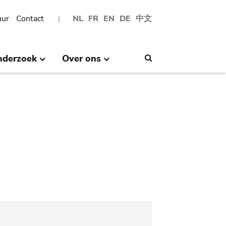
uur
Contact
NL
FR
EN
DE
中文
nderzoek
Over ons
Search