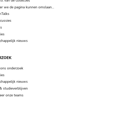
t van de collecties
er we de pagina kunnen omslaan…
Talks
scussies
ts
ies
happelijk nieuws
RZOEK
 ons onderzoek
ies
happelijk nieuws
& studieverblijven
eer onze teams