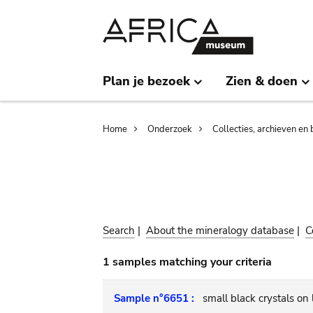
Skip
Skip
to
to
main
search
content
Plan je bezoek
Zien & doen
Breadcrumb
Home
Onderzoek
Collecties, archieven en 
Search
|
About the mineralogy database
|
C
1 samples matching your criteria
Sample n°6651 :
small black crystals on