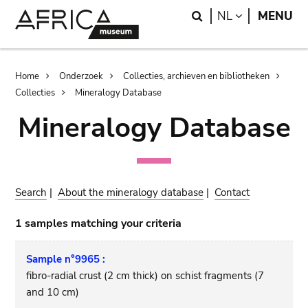
Skip
Skip
Search
LANGUAGE
NL
MENU
to
to
main
search
content
Breadcrumb
Home
Onderzoek
Collecties, archieven en bibliotheken
Collecties
Mineralogy Database
Mineralogy Database
Search
|
About the mineralogy database
|
Contact
1 samples matching your criteria
Sample n°9965 :
fibro-radial crust (2 cm thick) on schist fragments (7
and 10 cm)