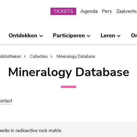
Submenu
TICKETS
Agenda
Pers
Zaalverh
Ontdekken
Participeren
Leren
O
bibliotheken
Collecties
Mineralogy Database
Mineralogy Database
ontact
rite in radioactive rock matrix