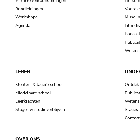
Virtuele tentoonstellingen
Herkoms
Rondleidingen
Voorale
Workshops
Museum
Agenda
Film di
Podcas
Publicat
Wetensc
LEREN
ONDE
Kleuter- & lagere school
Ontdek
Middelbare school
Publicat
Leerkrachten
Wetensc
Stages & studieverblijven
Stages 
Contact
OVER ONS