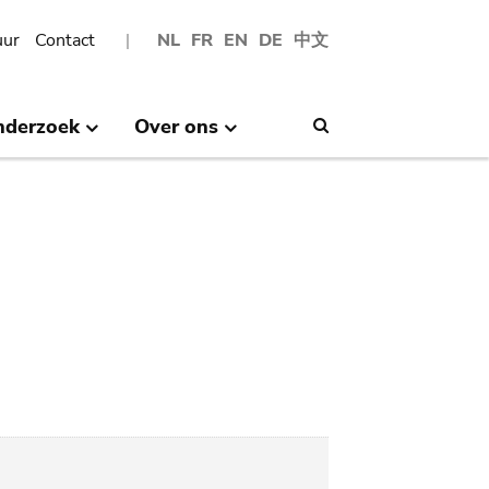
uur
Contact
NL
FR
EN
DE
中文
nderzoek
Over ons
Search