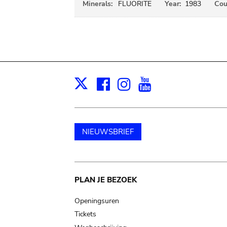
Minerals:
FLUORITE
Year:
1983
Cou
Facebook
Instagram
Youtube
Print
X
NIEUWSBRIEF
Main
PLAN JE BEZOEK
navigation
Openingsuren
Tickets