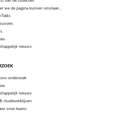
t van de collecties
er we de pagina kunnen omslaan…
Talks
scussies
ts
ies
happelijk nieuws
RZOEK
 ons onderzoek
ies
happelijk nieuws
& studieverblijven
eer onze teams