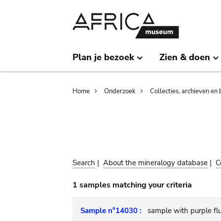
Skip
Skip
to
to
main
search
content
Plan je bezoek
Zien & doen
Breadcrumb
Home
Onderzoek
Collecties, archieven en 
Search
|
About the mineralogy database
|
C
1 samples matching your criteria
Sample n°14030 :
sample with purple fluo