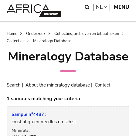
Skip
Skip
Search
LANGUAGE
NL
MENU
to
to
main
search
content
Breadcrumb
Home
Onderzoek
Collecties, archieven en bibliotheken
Collecties
Mineralogy Database
Mineralogy Database
Search
|
About the mineralogy database
|
Contact
1 samples matching your criteria
Sample n°4487 :
crust of green needles on schist
Minerals: