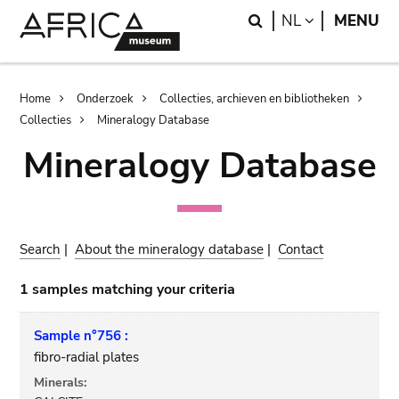
Skip
Skip
Search
LANGUAGE
NL
MENU
to
to
main
search
content
Breadcrumb
Home
Onderzoek
Collecties, archieven en bibliotheken
Collecties
Mineralogy Database
Mineralogy Database
Search
|
About the mineralogy database
|
Contact
1 samples matching your criteria
Sample n°756 :
fibro-radial plates
Minerals: