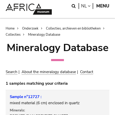
Skip
Skip
Search
LANGUAGE
NL
MENU
to
to
main
search
content
Breadcrumb
Home
Onderzoek
Collecties, archieven en bibliotheken
Collecties
Mineralogy Database
Mineralogy Database
Search
|
About the mineralogy database
|
Contact
1 samples matching your criteria
Sample n°12727 :
mixed material (6 cm) enclosed in quartz
Minerals: