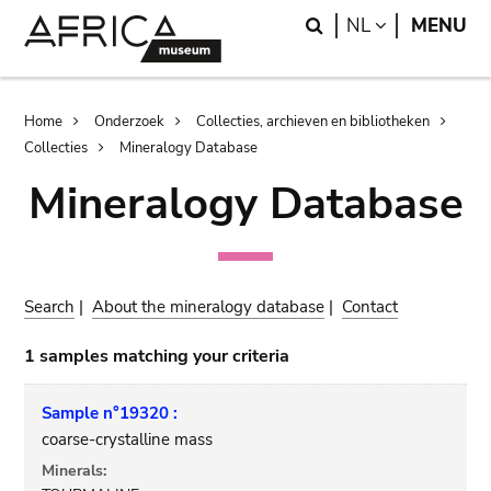
Skip
Skip
Search
LANGUAGE
NL
MENU
to
to
main
search
content
Breadcrumb
Home
Onderzoek
Collecties, archieven en bibliotheken
Collecties
Mineralogy Database
Mineralogy Database
Search
|
About the mineralogy database
|
Contact
1 samples matching your criteria
Sample n°19320 :
coarse-crystalline mass
Minerals: