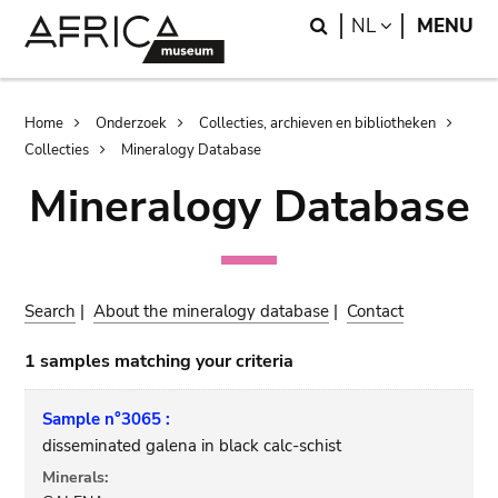
Skip
Skip
Search
LANGUAGE
NL
MENU
to
to
main
search
content
Breadcrumb
Home
Onderzoek
Collecties, archieven en bibliotheken
Collecties
Mineralogy Database
Mineralogy Database
Search
|
About the mineralogy database
|
Contact
1 samples matching your criteria
Sample n°3065 :
disseminated galena in black calc-schist
Minerals: