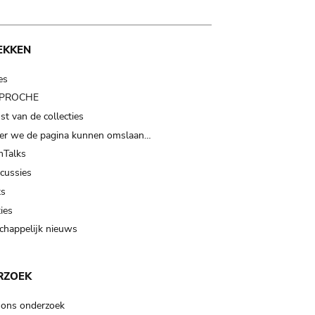
EKKEN
es
t PROCHE
t van de collecties
er we de pagina kunnen omslaan…
Talks
scussies
ts
ies
happelijk nieuws
RZOEK
 ons onderzoek