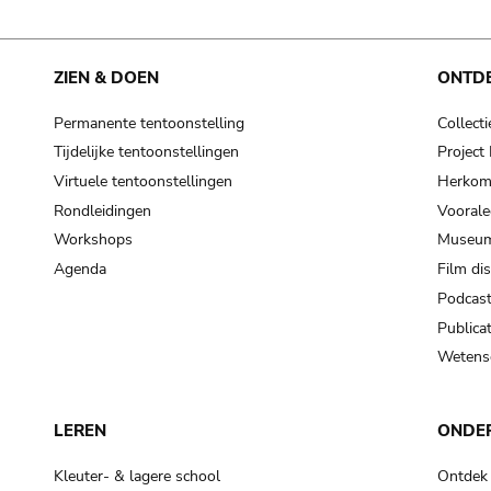
ZIEN & DOEN
ONTD
Permanente tentoonstelling
Collecti
Tijdelijke tentoonstellingen
Projec
Virtuele tentoonstellingen
Herkoms
Rondleidingen
Voorale
Workshops
Museum
Agenda
Film di
Podcas
Publicat
Wetensc
LEREN
ONDE
Kleuter- & lagere school
Ontdek