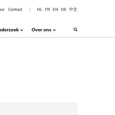
uur
Contact
NL
FR
EN
DE
中文
nderzoek
Over ons
Search