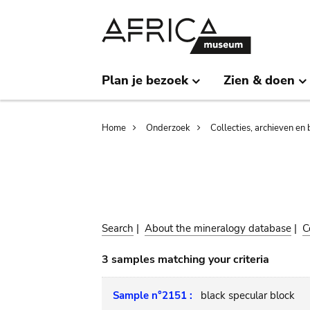
Skip
Skip
to
to
main
search
content
Plan je bezoek
Zien & doen
Breadcrumb
Home
Onderzoek
Collecties, archieven en 
Search
|
About the mineralogy database
|
C
3 samples matching your criteria
Sample n°2151 :
black specular block