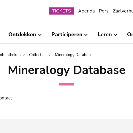
Submenu
TICKETS
Agenda
Pers
Zaalverh
Ontdekken
Participeren
Leren
O
bibliotheken
Collecties
Mineralogy Database
Mineralogy Database
ontact