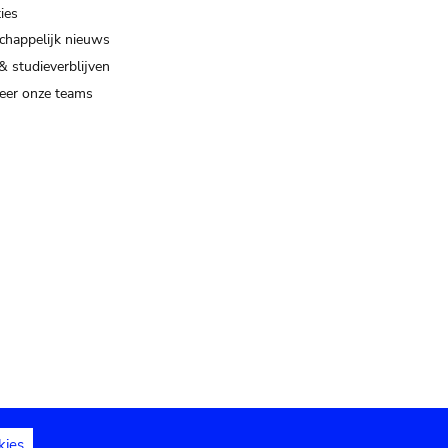
ies
happelijk nieuws
& studieverblijven
eer onze teams
kies