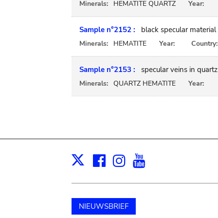
Minerals:
HEMATITE QUARTZ
Year:
Sample n°2152 :
black specular material
Minerals:
HEMATITE
Year:
Country:
Sample n°2153 :
specular veins in quartz
Minerals:
QUARTZ HEMATITE
Year:
Facebook
Instagram
Youtube
Print
X
NIEUWSBRIEF