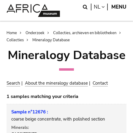
Skip
Skip
Search
LANGUAGE
NL
MENU
to
to
main
search
content
Breadcrumb
Home
Onderzoek
Collecties, archieven en bibliotheken
Collecties
Mineralogy Database
Mineralogy Database
Search
|
About the mineralogy database
|
Contact
1 samples matching your criteria
Sample n°12676 :
coarse beige concentrate, with polished section
Minerals: