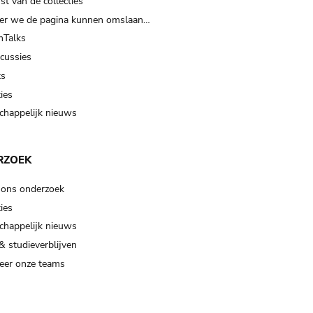
t van de collecties
er we de pagina kunnen omslaan…
Talks
scussies
ts
ies
happelijk nieuws
RZOEK
 ons onderzoek
ies
happelijk nieuws
& studieverblijven
eer onze teams