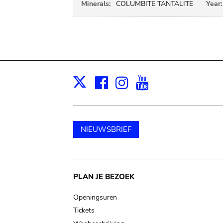
Minerals:
COLUMBITE TANTALITE
Year:
Facebook
Instagram
Youtube
Print
X
NIEUWSBRIEF
Main
PLAN JE BEZOEK
navigation
Openingsuren
Tickets