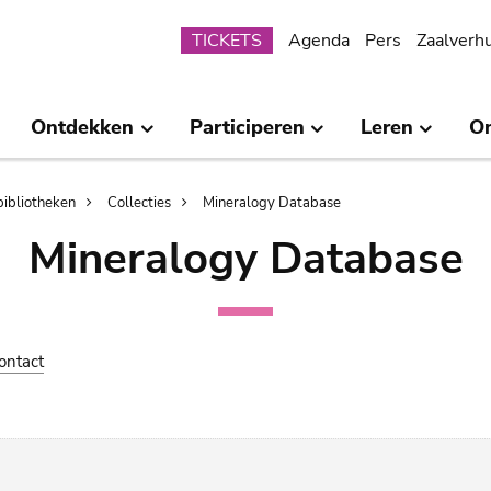
Submenu
TICKETS
Agenda
Pers
Zaalverh
Ontdekken
Participeren
Leren
O
bibliotheken
Collecties
Mineralogy Database
Mineralogy Database
ontact