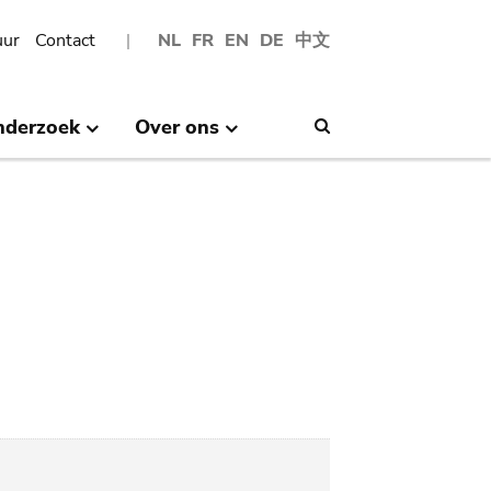
uur
Contact
NL
FR
EN
DE
中文
nderzoek
Over ons
Search