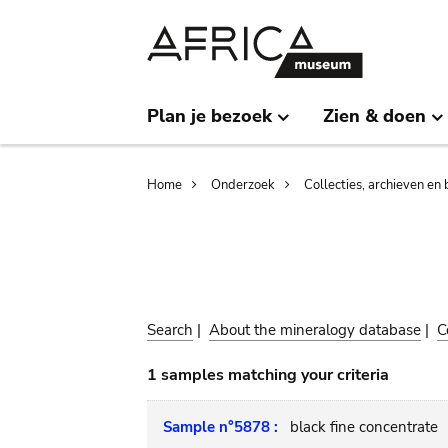
Skip
Skip
to
to
main
search
content
Plan je bezoek
Zien & doen
Breadcrumb
Home
Onderzoek
Collecties, archieven en 
Search
|
About the mineralogy database
|
C
1 samples matching your criteria
Sample n°5878 :
black fine concentrate