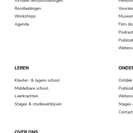
Virtuele tentoonstellingen
Herkoms
Rondleidingen
Voorale
Workshops
Museum
Agenda
Film di
Podcas
Publicat
Wetensc
LEREN
ONDE
Kleuter- & lagere school
Ontdek
Middelbare school
Publicat
Leerkrachten
Wetensc
Stages & studieverblijven
Stages 
Contact
OVER ONS