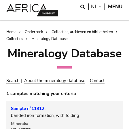
Skip
Skip
Search
LANGUAGE
NL
MENU
to
to
main
search
content
Breadcrumb
Home
Onderzoek
Collecties, archieven en bibliotheken
Collecties
Mineralogy Database
Mineralogy Database
Search
|
About the mineralogy database
|
Contact
1 samples matching your criteria
Sample n°11912 :
banded iron formation, with folding
Minerals: