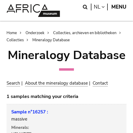
Skip
Skip
Search
LANGUAGE
NL
MENU
to
to
main
search
content
Breadcrumb
Home
Onderzoek
Collecties, archieven en bibliotheken
Collecties
Mineralogy Database
Mineralogy Database
Search
|
About the mineralogy database
|
Contact
1 samples matching your criteria
Sample n°16257 :
massive
Minerals: