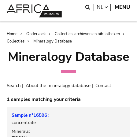
Skip
Skip
Search
LANGUAGE
NL
MENU
to
to
main
search
content
Breadcrumb
Home
Onderzoek
Collecties, archieven en bibliotheken
Collecties
Mineralogy Database
Mineralogy Database
Search
|
About the mineralogy database
|
Contact
1 samples matching your criteria
Sample n°16596 :
concentrate
Minerals: