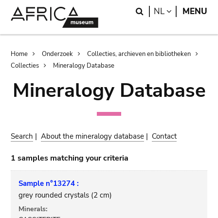
Skip
Skip
Search
LANGUAGE
NL
MENU
to
to
main
search
content
Breadcrumb
Home
Onderzoek
Collecties, archieven en bibliotheken
Collecties
Mineralogy Database
Mineralogy Database
Search
|
About the mineralogy database
|
Contact
1 samples matching your criteria
Sample n°13274 :
grey rounded crystals (2 cm)
Minerals: