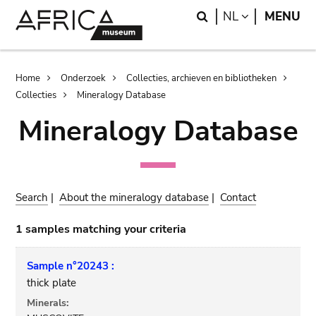
Skip
Skip
Search
LANGUAGE
NL
MENU
to
to
main
search
content
Breadcrumb
Home
Onderzoek
Collecties, archieven en bibliotheken
Collecties
Mineralogy Database
Mineralogy Database
Search
|
About the mineralogy database
|
Contact
1 samples matching your criteria
Sample n°20243 :
thick plate
Minerals: