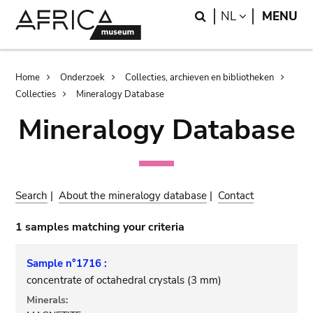
Skip
Skip
Search
LANGUAGE
NL
MENU
to
to
main
search
content
Breadcrumb
Home
Onderzoek
Collecties, archieven en bibliotheken
Collecties
Mineralogy Database
Mineralogy Database
Search
|
About the mineralogy database
|
Contact
1 samples matching your criteria
Sample n°1716 :
concentrate of octahedral crystals (3 mm)
Minerals: