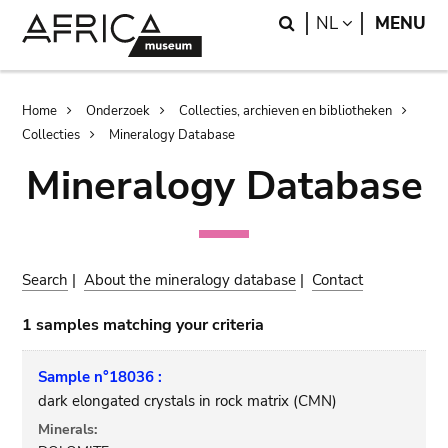
Skip
Skip
Search
LANGUAGE
NL
MENU
to
to
main
search
content
Breadcrumb
Home
Onderzoek
Collecties, archieven en bibliotheken
Collecties
Mineralogy Database
Mineralogy Database
Search
|
About the mineralogy database
|
Contact
1 samples matching your criteria
Sample n°18036 :
dark elongated crystals in rock matrix (CMN)
Minerals: