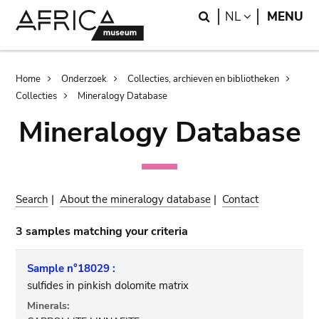
Skip
Skip
Search
LANGUAGE
NL
MENU
to
to
main
search
content
Breadcrumb
Home
Onderzoek
Collecties, archieven en bibliotheken
Collecties
Mineralogy Database
Mineralogy Database
Search
|
About the mineralogy database
|
Contact
3 samples matching your criteria
Sample n°18029 :
sulfides in pinkish dolomite matrix
Minerals: